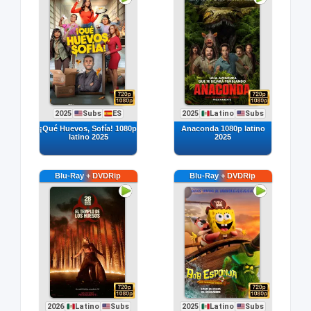
2025
Subs
ES
2025
Latino
Subs
¡Qué Huevos, Sofía! 1080p
Anaconda 1080p latino
latino 2025
2025
2026
Latino
Subs
2025
Latino
Subs