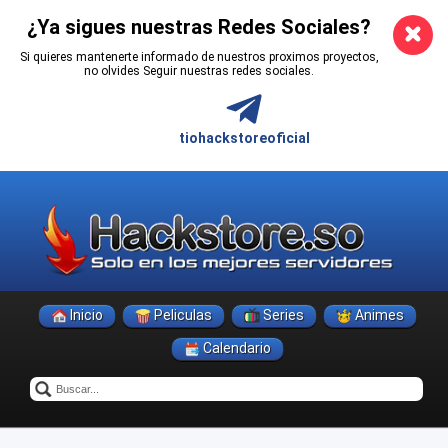
¿Ya sigues nuestras Redes Sociales?
Si quieres mantenerte informado de nuestros proximos proyectos,
no olvides Seguir nuestras redes sociales.
tiohackstoreoficial
Inicio
Peliculas
Series
Animes
Calendario