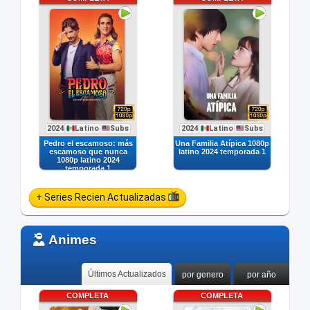
2024
Latino
Subs
2024
Latino
Subs
Pedro el escamoso: más
Una Familia Atípica 1080p
escamoso que nunca
latino 2024 temporada 1
1080p latino 2024
temporada 1
+ Series Recien Actualizadas
Animes
Últimos Actualizados
por genero
por año