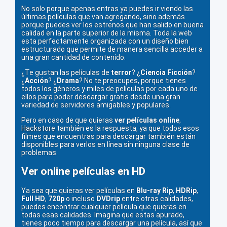
No solo porque apenas entras ya puedes ir viendo las
últimas películas que van agregando, sino además
porque puedes ver los estrenos que han salido en buena
calidad en la parte superior de la misma. Toda la web
esta perfectamente organizada con un diseño bien
estructurado que permite de manera sencilla acceder a
una gran cantidad de contenido.
¿Te gustan las películas de
terror
? ¿
Ciencia Ficción
?
¿
Acción
? ¿
Drama
? No te preocupes, porque tienes
todos los géneros y miles de películas por cada uno de
ellos para poder descargar gratis desde una gran
variedad de servidores amigables y populares.
Pero en caso de que quieras
ver películas online
,
Hackstore
también es la respuesta, ya que todos esos
filmes que encuentras para descargar también están
disponibles para verlos en línea sin ninguna clase de
problemas.
Ver online películas en HD
Ya sea que quieras ver películas en
Blu-ray Rip
,
HDRip
,
Full HD
,
720p
o incluso
DVDrip
entre otras calidades,
puedes encontrar cualquier película que quieras en
todas esas calidades. Imagina que estas apurado,
tienes poco tiempo para descargar una película, así que