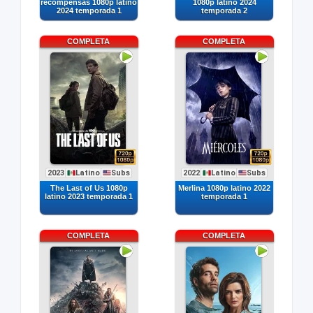
recompensas 1080p latino
1080p latino 2024
2024 temporada 1
temporada 2
2023
Latino
Subs
2022
Latino
Subs
The Last of Us 1080p
Merlina 1080p latino 2022
latino 2023 temporada 1
temporada 1