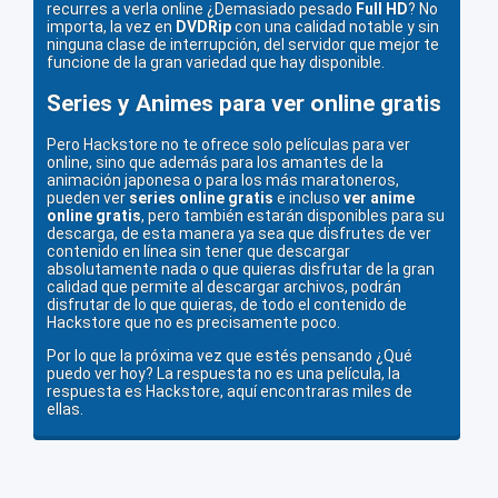
recurres a verla online ¿Demasiado pesado
Full HD
? No
importa, la vez en
DVDRip
con una calidad notable y sin
ninguna clase de interrupción, del servidor que mejor te
funcione de la gran variedad que hay disponible.
Series y Animes para ver online gratis
Pero Hackstore no te ofrece solo películas para ver
online, sino que además para los amantes de la
animación japonesa o para los más maratoneros,
pueden ver
series online gratis
e incluso
ver anime
online gratis
, pero también estarán disponibles para su
descarga, de esta manera ya sea que disfrutes de ver
contenido en línea sin tener que descargar
absolutamente nada o que quieras disfrutar de la gran
calidad que permite al descargar archivos, podrán
disfrutar de lo que quieras, de todo el contenido de
Hackstore que no es precisamente poco.
Por lo que la próxima vez que estés pensando ¿Qué
puedo ver hoy? La respuesta no es una película, la
respuesta es Hackstore, aquí encontraras miles de
ellas.