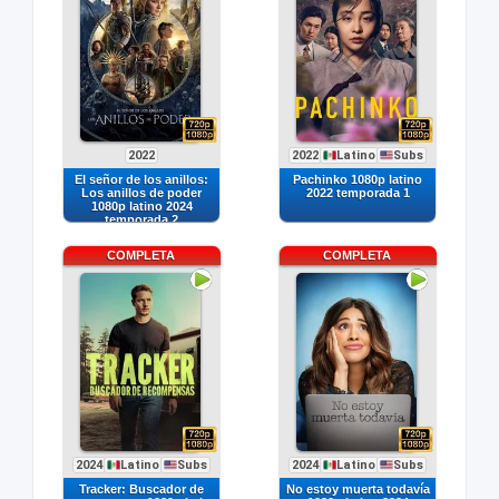
2022
2022
Latino
Subs
El señor de los anillos:
Pachinko 1080p latino
Los anillos de poder
2022 temporada 1
1080p latino 2024
temporada 2
2024
Latino
Subs
2024
Latino
Subs
Tracker: Buscador de
No estoy muerta todavía