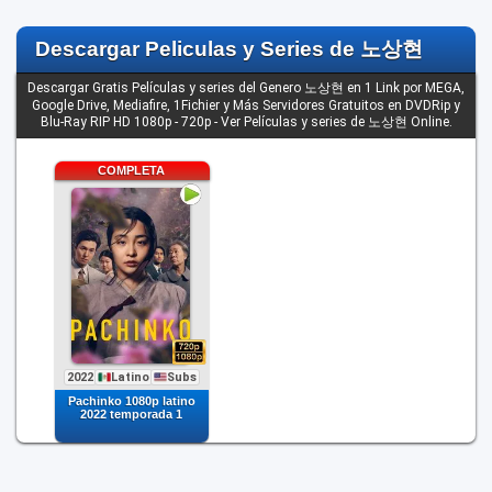
Descargar Peliculas y Series de 노상현
Descargar Gratis Películas y series del Genero 노상현 en 1 Link por MEGA,
Google Drive, Mediafire, 1Fichier y Más Servidores Gratuitos en DVDRip y
Blu-Ray RIP HD 1080p - 720p - Ver Películas y series de 노상현 Online.
2022
Latino
Subs
Pachinko 1080p latino
2022 temporada 1