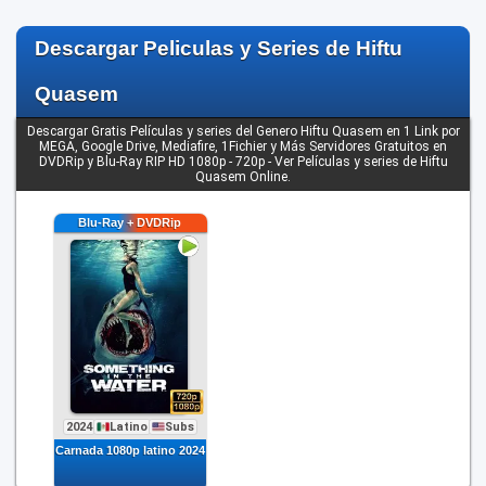
Descargar Peliculas y Series de Hiftu
Quasem
Descargar Gratis Películas y series del Genero Hiftu Quasem en 1 Link por
MEGA, Google Drive, Mediafire, 1Fichier y Más Servidores Gratuitos en
DVDRip y Blu-Ray RIP HD 1080p - 720p - Ver Películas y series de Hiftu
Quasem Online.
2024
Latino
Subs
Carnada 1080p latino 2024