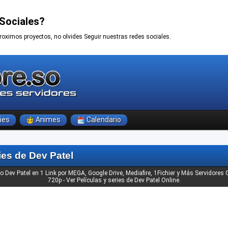
Sociales?
roximos proyectos, no olvides Seguir nuestras redes sociales.
ies
Animes
Calendario
ies de Dev Patel
ro Dev Patel en 1 Link por MEGA, Google Drive, Mediafire, 1Fichier y Más Servidores
720p - Ver Películas y series de Dev Patel Online.