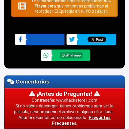
Te recomendamos usar el reproductor
VLC
Player
para que no tengas problemas al
reproducir El Episodio en tu PC o celular.
Whatsapp
Comentarios
¡Antes de Preguntar!
Contraseña: www.hackstore1.com
Si no sabes descargar, tienes problemas para ver la
pelicula, descomprimir el archivo o alguna otra duda...
Aqui te decimos como solucionarlo
Preguntas
Frecuentes
.