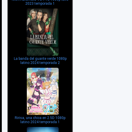
2023 temporada 1
La banda del guante verde 1080p
latino 2024 temporada 2
Ririsa, una chica en 2.5D 1080p
latino 2024 temporada 1