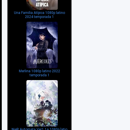
Una Familia Atípica 1080p latino
2024 temporada 1
Merlina 1080p latino 2022
temporada 1
NieR:Automata Ver1.1a 1080p latio