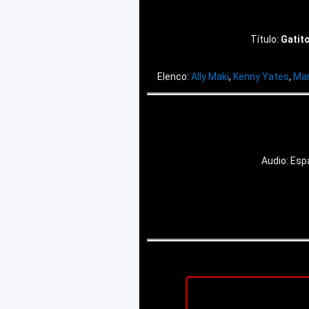
Título:
Gatit
Elenco:
Ally Maki
,
Kenny Yates
,
Mar
Audio: Esp