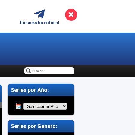
tiohackstoreoficial
Series por Año:
Series por Genero: