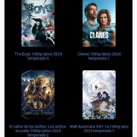
The Boys 1080p latino 2024
Clanes 1080p latino 2024
temporada 4
temporada 1
El señor de los anillos: Los anillos
NieR:Automata Ver1.1a 1080p latio
de poder 1080p latino 2024
2023 temporada 1
temporada 2